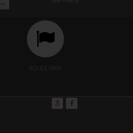
Seite 9 von 66
nde
BOULE NRW