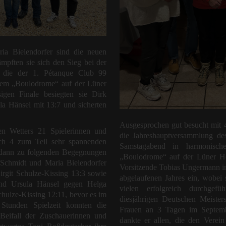
ria Bielendorfer sind die neuen
ämpften sie sich den Sieg bei der
ft, die der 1. Pétanque Club 99
dem „Boulodrome“ auf der Lüner
igen Finale besiegten sie Dirk
a Hänsel mit 13:7 und sicherten
Ausgesprochen gut besucht mit 
en Wetters 21 Spielerinnen und
die Jahreshauptversammlung d
Nach 4 zum Teil sehr spannenden
Samstagabend in harmonisch
 dann zu folgenden Begegnungen
„Boulodrome“ auf der Lüner Höh
 Schmidt und Maria Bielendorfer
Vorsitzende Tobias Ungermann in
rgit Schulze-Kissing 13:3 sowie
abgelaufenen Jahres ein, wobei 
nd Ursula Hänsel gegen Helga
vielen erfolgreich durchgef
ulze-Kissing 12:11, bevor es im
diesjährigen Deutschen Meisters
tunden Spielzeit konnten die
Frauen an 3 Tagen im Septemb
Beifall der Zuschauerinnen und
dankte er allen, die den Verein