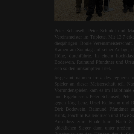
Peter Schauseil, Peter Schmidt und Ma
Vereinsmeister im Triplette. Mit 13:7 erk
diesjährigen Boule-Vereinsmeisterscha
Kamen am Sonntag auf seiner Anlage, 
Höhe, durchführte. In einem hochklass
Bodewein, Raimund Pfundtner und Ursul
sich so den umkämpften Titel.
Insgesamt nahmen trotz des regnerisch
Spieler an dieser Meisterschaft teil. 
Vorrundenspielen kam es im Halbfinale
und Ergebnissen: Peter Schauseil, Peter
gegen Jörg Lenz, Ursel Kellmann und Bi
Dirk Bodewein, Raimund Pfundtner u
Brink, Joachim Kallendrusch und Uwe Sch
Anschluss zum Finale kam. Nach 8 S
glücklichen Sieger dann unter großem 