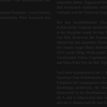
twartes Toni Roßdeutscher ihre
unterstützt hatten. Ergänzend füh
Bad Kreuznach stattfinden wird
vorliegen und der Verein im Augu
Raimund Pfundtner, Ursula Hänsel,
elendorfer, Peter Schauseil und
Bei den anschließenden Ehr
Roßdeutscher folgende Sportlerin
in der Rangliste wurde bei den
war Dirk Bodewein die Nummer 
Männer bei den gespielten Turn
den Frauen siegte Maria Bielend
2023 wurde Helga Brink geehrt.
Vorsitzenden Tobias Ungermann
und Hans-Peter Ney für ihre 10jä
Nach dem Kassenbericht der 1. K
Sportwart Toni Roßdeutscher in s
Ereignisse des vergangenen Jahre
Bezirksliga problemlos die Kla
Mannschaft in der Bezirksklasse
die 3. und 4. Mannschaft über h
sich die 3. Mannschaft für eine Au