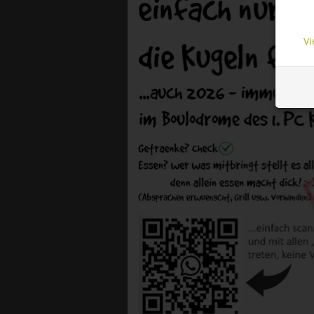
funct
cooki
Vi