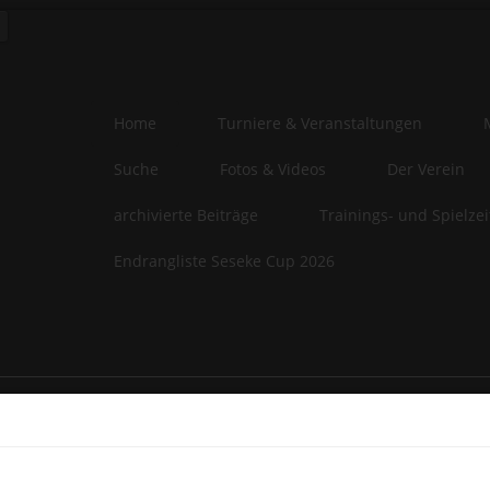
Home
Turniere & Veranstaltungen
Suche
Fotos & Videos
Der Verein
archivierte Beiträge
Trainings- und Spielze
Endrangliste Seseke Cup 2026
e-Privacy Directive
website uses cookies to manage authentication, navigation, and oth