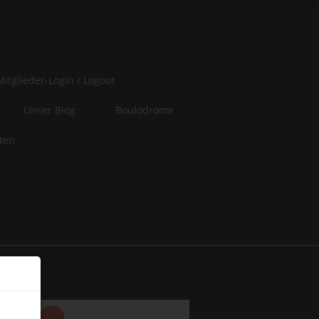
Mitglieder-Login / Logout
Unser Blog
Boulodrome
iten
er