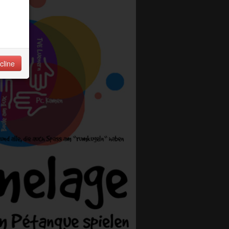
 of
cline