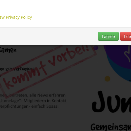
ions. By using our website, you agree that we can place these types
es on your device.
ew Privacy Policy
I agree
I de