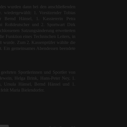
ndes wurden dann bei den anschließenden
 wiedergewählt: 1. Vorsitzender Tobias
r Bernd Hänsel, 1. Kassiererin Petra
ni Roßdeutscher und 2. Sportwart Dirk
chlossenen Satzungsänderung erweiterten
ie Funktion eines Technischen Leiters, in
t wurde. Zum 2. Kassenprüfer wählte die
. Ein gemeinsames Abendessen beendete
 geehrten Sportlerinnen und Sportler von
dewein, Helga Brink, Hans-Peter Ney, 1.
n, Ursula Hänsel, Bernd Hänsel und 1.
fehlt Maria Bielendorfer.