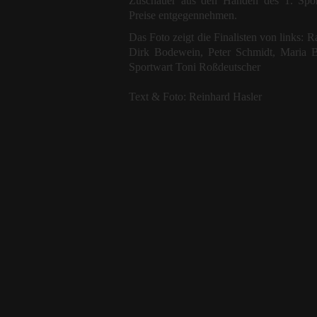
Zuschauer aus den Händen des 1. Spor
Preise entgegennehmen.
Das Foto zeigt die Finalisten von links: 
Dirk Bodewein, Peter Schmidt, Maria Bi
Sportwart Toni Roßdeutscher
Text & Foto: Reinhard Hasler