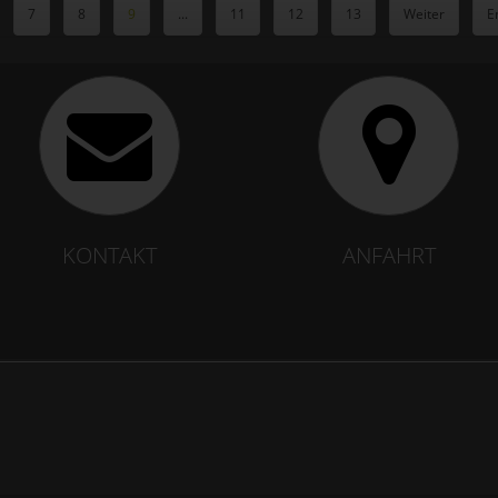
7
8
9
...
11
12
13
Weiter
E
KONTAKT
ANFAHRT