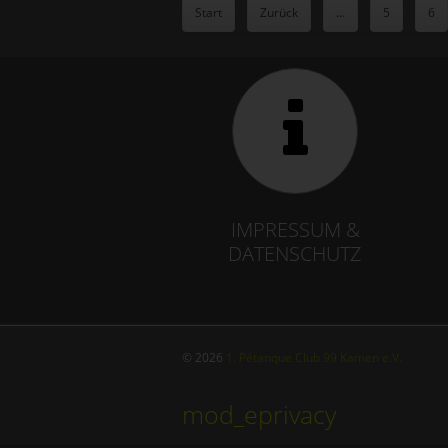
Start
Zurück
...
5
6
IMPRESSUM &
DATENSCHUTZ
© 2026
1. Pétanque Club 99 Kamen e.V.
mod_eprivacy