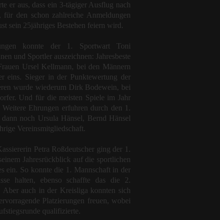
rte er aus, dass ein 3-tägiger Ausflug nach
, für den schon zahlreiche Anmeldungen
st sein 25jähriges Bestehen feiern wird.
ungen konnte der 1. Sportwart Toni
nen und Sportler auszeichnen: Jahresbeste
 Frauen Ursel Kellmann, bei den Männern
eins. Sieger in der Punktewertung der
ieren wurde wiederum Dirk Bodewein, bei
orfer. Und für die meisten Spiele im Jahr
 Weitere Ehrungen erfuhren durch den 1.
 dann noch Ursula Hänsel, Bernd Hänsel
hrige Vereinsmitgliedschaft.
assiererin Petra Roßdeutscher ging der 1.
einem Jahresrückblick auf die sportlichen
s ein. So konnte die 1. Mannschaft in der
sse halten, ebenso schaffte das die 2.
. Aber auch in der Kreisliga konnten sich
ervorragende Platzierungen freuen, wobei
fstiegsrunde qualifizierte.