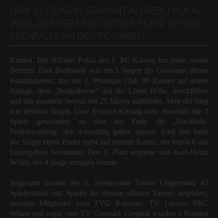
DIRK BODEWEIN GEWINNT ALFREDO POKAL
2026, ZWEITER UND DRITTER PLATZ GEHEN
EBENFALLS AN DEN PC KAMEN
Kamen. Der Alfredo Pokal des 1. PC Kamen hat einen neuen
Besitzer. Dirk Bodewein war mit 5 Siegen der Gewinner dieses
Pokalturnieres, das der 1. Pétanque Club 99 Kamen auf seiner
Anlage, dem „Boulodrome“ auf der Lüner Höhe, durchführte
und das nunmehr bereits seit 25 Jahren stattfindet. Aber der Sieg
war denkbar knapp. Uwe Schulze-Kissing hatte ebenfalls alle 5
Spiele gewonnen, so dass am Ende die „Buchholz-
Punktewertung“ den Ausschlag geben musste. Und hier hatte
der Sieger einen Punkt mehr auf seinem Konto, der letztlich das
Endergebnis bestimmte. Den 3. Platz erspielte sich Karl-Heinz
Wölm, der 4 Siege erringen konnte.
Insgesamt konnte der 1. Vorsitzende Tobias Ungermann 42
Spielerinnen und Spieler bei diesem offenen Turnier begrüßen,
darunter Mitglieder vom TVG Kaiserau, TV Lünern, PBC
Witten und sogar vom TV Greetsiel. Gespielt wurden 5 Runden