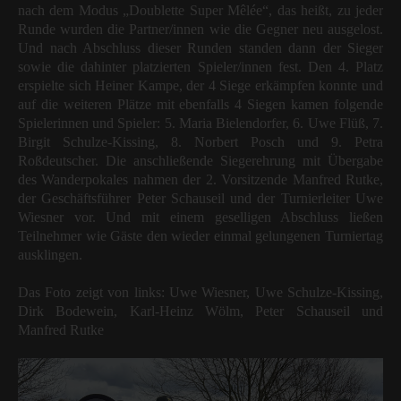
nach dem Modus „Doublette Super Mêlée“, das heißt, zu jeder
Runde wurden die Partner/innen wie die Gegner neu ausgelost.
Und nach Abschluss dieser Runden standen dann der Sieger
sowie die dahinter platzierten Spieler/innen fest. Den 4. Platz
erspielte sich Heiner Kampe, der 4 Siege erkämpfen konnte und
auf die weiteren Plätze mit ebenfalls 4 Siegen kamen folgende
Spielerinnen und Spieler: 5. Maria Bielendorfer, 6. Uwe Flüß, 7.
Birgit Schulze-Kissing, 8. Norbert Posch und 9. Petra
Roßdeutscher. Die anschließende Siegerehrung mit Übergabe
des Wanderpokales nahmen der 2. Vorsitzende Manfred Rutke,
der Geschäftsführer Peter Schauseil und der Turnierleiter Uwe
Wiesner vor. Und mit einem geselligen Abschluss ließen
Teilnehmer wie Gäste den wieder einmal gelungenen Turniertag
ausklingen.
Das Foto zeigt von links: Uwe Wiesner, Uwe Schulze-Kissing,
Dirk Bodewein, Karl-Heinz Wölm, Peter Schauseil und
Manfred Rutke