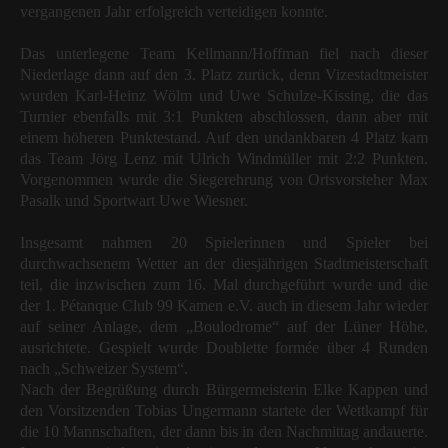
vergangenen Jahr erfolgreich verteidigen konnte.
Das unterlegene Team Kellmann/Hoffman fiel nach dieser
Niederlage dann auf den 3. Platz zurück, denn Vizestadtmeister
wurden Karl-Heinz Wölm und Uwe Schulze-Kissing, die das
Turnier ebenfalls mit 3:1 Punkten abschlossen, dann aber mit
einem höheren Punktestand. Auf den undankbaren 4 Platz kam
das Team Jörg Lenz mit Ulrich Windmüller mit 2:2 Punkten.
Vorgenommen wurde die Siegerehrung von Ortsvorsteher Max
Pasalk und Sportwart Uwe Wiesner.
Insgesamt nahmen 20 Spielerinnen und Spieler bei
durchwachsenem Wetter an der diesjährigen Stadtmeisterschaft
teil, die inzwischen zum 16. Mal durchgeführt wurde und die
der 1. Pétanque Club 99 Kamen e.V. auch in diesem Jahr wieder
auf seiner Anlage, dem „Boulodrome“ auf der Lüner Höhe,
ausrichtete. Gespielt wurde Doublette formée über 4 Runden
nach „Schweizer System“.
Nach der Begrüßung durch Bürgermeisterin Elke Kappen und
den Vorsitzenden Tobias Ungermann startete der Wettkampf für
die 10 Mannschaften, der dann bis in den Nachmittag andauerte.