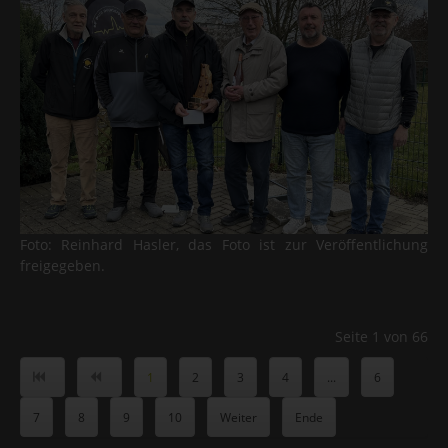
Foto: Reinhard Hasler, das Foto ist zur Veröffentlichung
freigegeben.
Seite 1 von 66
1
2
3
4
...
6
7
8
9
10
Weiter
Ende