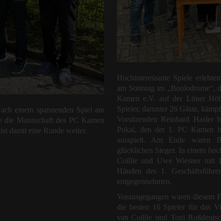
Hochinteressante Spiele erlebte
am Sonntag im „Boulodrome“, de
Kamen e.V. auf der Lüner Höh
Spieler, darunter 26 Gäste, kämp
ch einem spannenden Spiel am
Vorsitzenden Reinhard Hasler 
e die Mannschaft des PC Kamen
Pokal, den der 1. PC Kamen be
ist damit eine Runde weiter.
ausspielt. Am Ende waren B
glücklichen Sieger. In einem hoc
Coillie und Uwe Wiesner mit 
Händen des 1. Geschäftsführer
entgegennehmen.
Vorausgegangen waren diesem Fi
die besten 16 Spieler für das Vie
van Coillie und Toni Roßdeuts