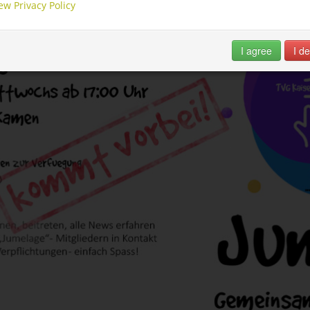
ew Privacy Policy
I agree
I de