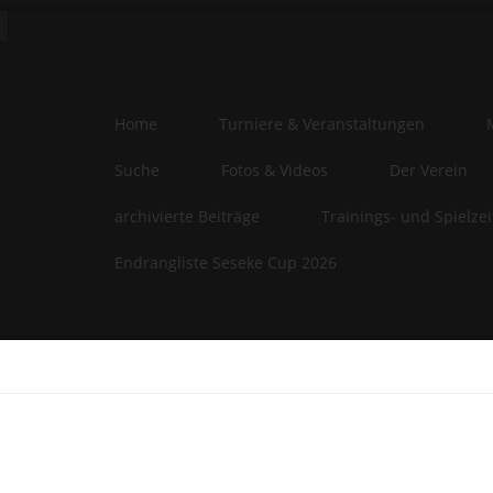
Home
Turniere & Veranstaltungen
Suche
Fotos & Videos
Der Verein
archivierte Beiträge
Trainings- und Spielze
Endrangliste Seseke Cup 2026
e-Privacy Directive
website uses cookies to manage authentication, navigation, and oth
ions. By using our website, you agree that we can place these types
es on your device.