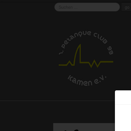
go
EU 
This 
funct
cooki