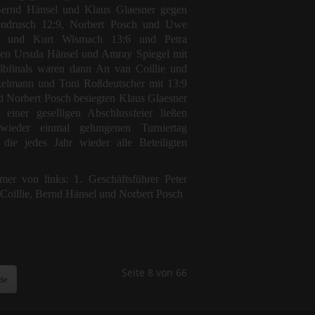
Bernd Hänsel und Klaus Glaesner gegen
endrusch 12:9, Norbert Posch und Uwe
r und Kurt Wismach 13:6 und Petra
en Ursula Hänsel und Amray Spiegel mit
lbfinals waren dann An van Coillie und
elmann und Toni Roßdeutscher mit 13:9
d Norbert Posch besiegten Klaus Glaesner
iner geselligen Abschlussfeier ließen
ieder einmal gelungenen Turniertag
 die jedes Jahr wieder alle Beteiligten
mer von links: 1. Geschäftsführer Peter
Coillie, Bernd Hänsel und Norbert Posch
Seite 8 von 66
de