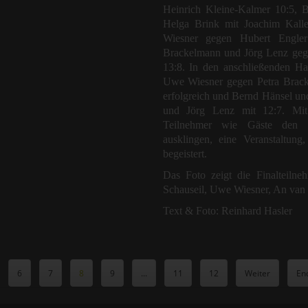
Heinrich Kleine-Kalmer 10:5, 
Helga Brink mit Joachim Kall
Wiesner gegen Hubert Engle
Brackelmann und Jörg Lenz geg
13:8. In den anschließenden Ha
Uwe Wiesner gegen Petra Brack
erfolgreich und Bernd Hänsel un
und Jörg Lenz mit 12:7. Mit e
Teilnehmer wie Gäste den w
ausklingen, eine Veranstaltung,
begeistert.
Das Foto zeigt die Finalteilneh
Schauseil, Uwe Wiesner, An van 
Text & Foto: Reinhard Hasler
6
7
8
9
...
11
12
Weiter
En