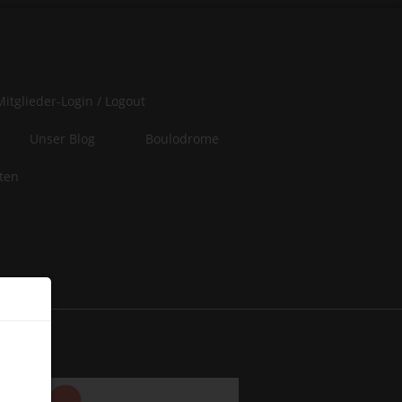
Mitglieder-Login / Logout
Unser Blog
Boulodrome
iten
er
 of