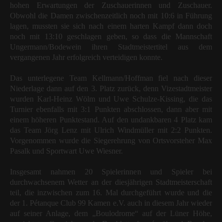
hohen Erwartungen der Zuschauerinnen und Zuschauer.
Obwohl die Damen zwischenzeitlich noch mit 10:6 in Führung
lagen, mussten sie sich nach einem harten Kampf dann doch
noch mit 13:10 geschlagen geben, so dass die Mannschaft
Ungermann/Bodewein ihren Stadtmeistertitel aus dem
vergangenen Jahr erfolgreich verteidigen konnte.
Das unterlegene Team Kellmann/Hoffman fiel nach dieser
Niederlage dann auf den 3. Platz zurück, denn Vizestadtmeister
wurden Karl-Heinz Wölm und Uwe Schulze-Kissing, die das
Turnier ebenfalls mit 3:1 Punkten abschlossen, dann aber mit
einem höheren Punktestand. Auf den undankbaren 4 Platz kam
das Team Jörg Lenz mit Ulrich Windmüller mit 2:2 Punkten.
Vorgenommen wurde die Siegerehrung von Ortsvorsteher Max
Pasalk und Sportwart Uwe Wiesner.
Insgesamt nahmen 20 Spielerinnen und Spieler bei
durchwachsenem Wetter an der diesjährigen Stadtmeisterschaft
teil, die inzwischen zum 16. Mal durchgeführt wurde und die
der 1. Pétanque Club 99 Kamen e.V. auch in diesem Jahr wieder
auf seiner Anlage, dem „Boulodrome“ auf der Lüner Höhe,