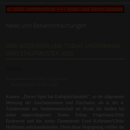
 2026 veröffentlicht +++ Bibbi und Remo Büttner gew
News und Bekanntmachungen
DIRK BODEWEIN UND TOBIAS UNGERMANN
SIND STADTMEISTER 2026
Details
Geschrieben von
Tobias Ungermann
Veröffentlicht: 27. Mai 2026
Kamen. „Dieses Spiel hat Endspielcharakter“, so die allgemeine
Meinung der Zuschauerinnen und Zuschauer, als in der 4.
Turnierrunde der Stadtmeisterschaft im Boule die beiden bis
dahin ungeschlagenen Teams Tobias Ungermann/Dirk
Bodewein und das starke Damenteam Ursel Kellmann/Ulrike
Hoffmann aufeinandertrafen. Denn diese Begegnung erfüllte die