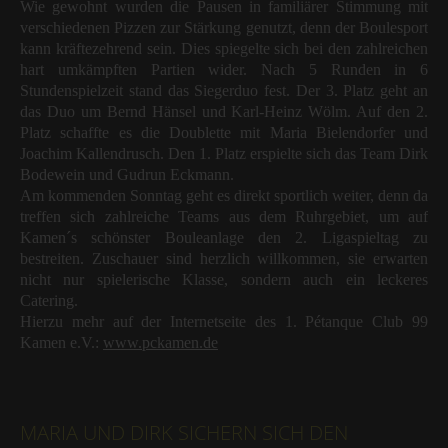
Wie gewohnt wurden die Pausen in familiärer Stimmung mit
verschiedenen Pizzen zur Stärkung genutzt, denn der Boulesport
kann kräftezehrend sein. Dies spiegelte sich bei den zahlreichen
hart umkämpften Partien wider. Nach 5 Runden in 6
Stundenspielzeit stand das Siegerduo fest. Der 3. Platz geht an
das Duo um Bernd Hänsel und Karl-Heinz Wölm. Auf den 2.
Platz schaffte es die Doublette mit Maria Bielendorfer und
Joachim Kallendrusch. Den 1. Platz erspielte sich das Team Dirk
Bodewein und Gudrun Eckmann.
Am kommenden Sonntag geht es direkt sportlich weiter, denn da
treffen sich zahlreiche Teams aus dem Ruhrgebiet, um auf
Kamen´s schönster Bouleanlage den 2. Ligaspieltag zu
bestreiten. Zuschauer sind herzlich willkommen, sie erwarten
nicht nur spielerische Klasse, sondern auch ein leckeres
Catering.
Hierzu mehr auf der Internetseite des 1. Pétanque Club 99
Kamen e.V.:
www.pckamen.de
MARIA UND DIRK SICHERN SICH DEN