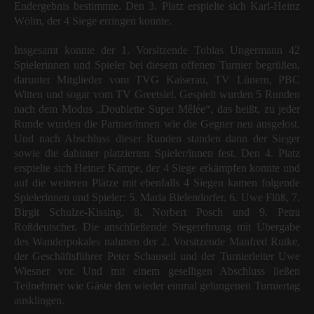
Endergebnis bestimmte. Den 3. Platz erspielte sich Karl-Heinz
Wölm, der 4 Siege erringen konnte.
Insgesamt konnte der 1. Vorsitzende Tobias Ungermann 42
Spielerinnen und Spieler bei diesem offenen Turnier begrüßen,
darunter Mitglieder vom TVG Kaiserau, TV Lünern, PBC
Witten und sogar vom TV Greetsiel. Gespielt wurden 5 Runden
nach dem Modus „Doublette Super Mêlée“, das heißt, zu jeder
Runde wurden die Partner/innen wie die Gegner neu ausgelost.
Und nach Abschluss dieser Runden standen dann der Sieger
sowie die dahinter platzierten Spieler/innen fest. Den 4. Platz
erspielte sich Heiner Kampe, der 4 Siege erkämpfen konnte und
auf die weiteren Plätze mit ebenfalls 4 Siegen kamen folgende
Spielerinnen und Spieler: 5. Maria Bielendorfer, 6. Uwe Flüß, 7.
Birgit Schulze-Kissing, 8. Norbert Posch und 9. Petra
Roßdeutscher. Die anschließende Siegerehrung mit Übergabe
des Wanderpokales nahmen der 2. Vorsitzende Manfred Rutke,
der Geschäftsführer Peter Schauseil und der Turnierleiter Uwe
Wiesner vor. Und mit einem geselligen Abschluss ließen
Teilnehmer wie Gäste den wieder einmal gelungenen Turniertag
ausklingen.