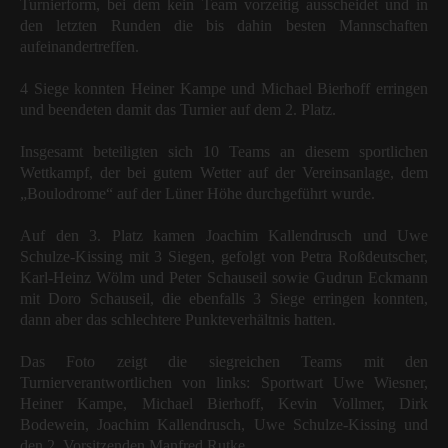
Turnierform, bei dem kein Team vorzeitig ausscheidet und in
den letzten Runden die bis dahin besten Mannschaften
aufeinandertreffen.
4 Siege konnten Heiner Kampe und Michael Bierhoff erringen
und beendeten damit das Turnier auf dem 2. Platz.
Insgesamt beteiligten sich 10 Teams an diesem sportlichen
Wettkampf, der bei gutem Wetter auf der Vereinsanlage, dem
„Boulodrome“ auf der Lüner Höhe durchgeführt wurde.
Auf den 3. Platz kamen Joachim Kallendrusch und Uwe
Schulze-Kissing mit 3 Siegen, gefolgt von Petra Roßdeutscher,
Karl-Heinz Wölm und Peter Schauseil sowie Gudrun Eckmann
mit Doro Schauseil, die ebenfalls 3 Siege erringen konnten,
dann aber das schlechtere Punkteverhältnis hatten.
Das Foto zeigt die siegreichen Teams mit den
Turnierverantwortlichen von links: Sportwart Uwe Wiesner,
Heiner Kampe, Michael Bierhoff, Kevin Vollmer, Dirk
Bodewein, Joachim Kallendrusch, Uwe Schulze-Kissing und
den 2. Vorsitzenden Manfred Rutke.