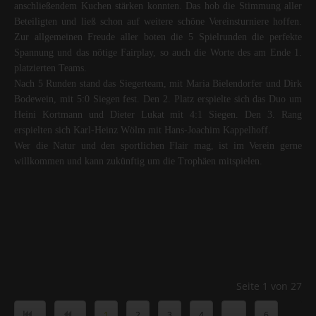
anschließendem Kuchen stärken konnten. Das hob die Stimmung aller
Beteiligten und ließ schon auf weitere schöne Vereinsturniere hoffen.
Zur allgemeinen Freude aller boten die 5 Spielrunden die perfekte
Spannung und das nötige Fairplay, so auch die Worte des am Ende 1.
platzierten Teams.
Nach 5 Runden stand das Siegerteam, mit Maria Bielendorfer und Dirk
Bodewein, mit 5:0 Siegen fest. Den 2. Platz erspielte sich das Duo um
Heini Kortmann und Dieter Lukat mit 4:1 Siegen. Den 3. Rang
erspielten sich Karl-Heinz Wölm mit Hans-Joachim Kappelhoff.
Wer die Natur und den sportlichen Flair mag, ist im Verein gerne
willkommen und kann zukünftig um die Trophäen mitspielen.
Seite 1 von 27
1
2
3
4
...
6