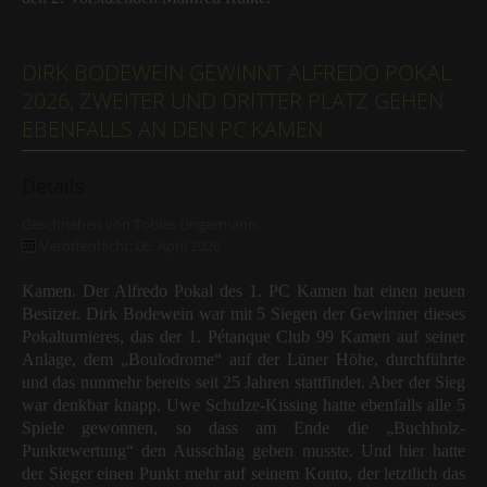
DIRK BODEWEIN GEWINNT ALFREDO POKAL
2026, ZWEITER UND DRITTER PLATZ GEHEN
EBENFALLS AN DEN PC KAMEN
Details
Geschrieben von
Tobias Ungermann
Veröffentlicht: 06. April 2026
Kamen. Der Alfredo Pokal des 1. PC Kamen hat einen neuen
Besitzer. Dirk Bodewein war mit 5 Siegen der Gewinner dieses
Pokalturnieres, das der 1. Pétanque Club 99 Kamen auf seiner
Anlage, dem „Boulodrome“ auf der Lüner Höhe, durchführte
und das nunmehr bereits seit 25 Jahren stattfindet. Aber der Sieg
war denkbar knapp. Uwe Schulze-Kissing hatte ebenfalls alle 5
Spiele gewonnen, so dass am Ende die „Buchholz-
Punktewertung“ den Ausschlag geben musste. Und hier hatte
der Sieger einen Punkt mehr auf seinem Konto, der letztlich das