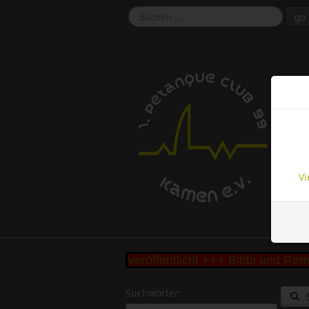
go
EU 
This 
funct
cooki
Vi
nd Seseke Cup 2026 veröffentlicht +++ Bibbi und Rem
Suchwörter: