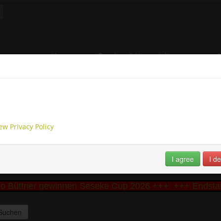
Home
Turniere & Veranstaltungen
e-Privacy Directive
Suche
Fotos & Videos
Der Verein
website uses cookies to manage authentication, navigation, and oth
archivierte Beiträge
Trainings- und Spielze
ions. By using our website, you agree that we can place these types
es on your device.
Endrangliste Seseke Cup 2026
ew Privacy Policy
I agree
I de
o Büttner gewinnen Seseke Cup 2026 +++
+++ Endstand
Suchen