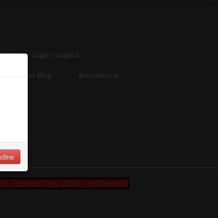
Mitglieder-Login / Logout
Unser Blog
Boulodrome
er
iten
 of
cline
 Seseke Cup 2026 veröffentlicht +++ Bibbi und Remo