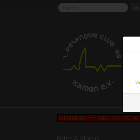
go
EU 
This 
funct
cooki
Vi
 Seseke Cup 2026 veröffentlicht +++ Bibbi und Remo 
Fotos & Videos