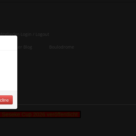
Mitglieder-Login / Logout
Unser Blog
Boulodrome
er
iten
 of
cline
Seseke Cup 2026 veröffentlicht +++ Bibbi und Remo B