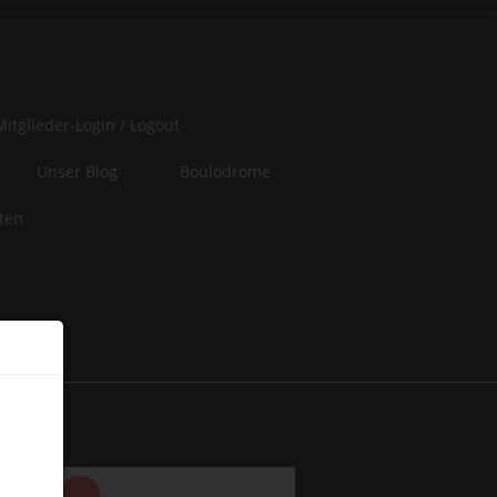
Mitglieder-Login / Logout
Unser Blog
Boulodrome
iten
er
 of