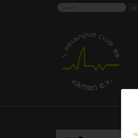
go
EU 
This 
funct
cooki
Vi