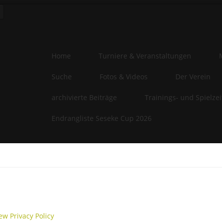
Home
Turniere & Veranstaltungen
Suche
Fotos & Videos
Der Verein
archivierte Beiträge
Trainings- und Spielze
Endrangliste Seseke Cup 2026
e-Privacy Directive
website uses cookies to manage authentication, navigation, and oth
ions. By using our website, you agree that we can place these types
es on your device.
ew Privacy Policy