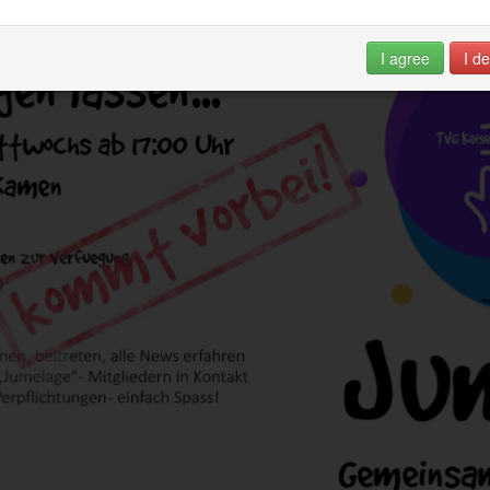
I agree
I de