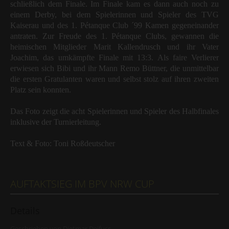
schließlich dem Finale. Im Finale kam es dann auch noch zu
einem Derby, bei dem Spielerinnen und Spieler des TVG
Kaiserau und des 1. Pétanque Club ´99 Kamen gegeneinander
antraten. Zur Freude des 1. Pétanque Clubs, gewannen die
heimischen Mitglieder Marit Kallendrusch und ihr Vater
Joachim, das umkämpfte Finale mit 13:3. Als faire Verlierer
erwiesen sich Bibi und ihr Mann Remo Büttner, die unmittelbar
die ersten Gratulanten waren und selbst stolz auf ihren zweiten
Platz sein konnten.
Das Foto zeigt die acht Spielerinnen und Spieler des Halbfinales
inklusive der Turnierleitung.
Text & Foto: Toni Roßdeutscher
AUFTAKTSIEG IM BPV NRW CUP
Details
Geschrieben von
Dietmar Deifuss