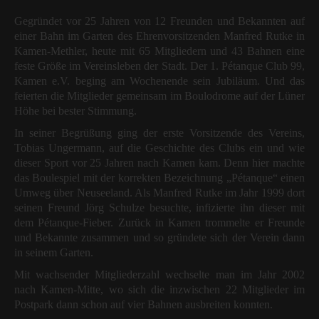
Gegründet vor 25 Jahren von 12 Freunden und Bekannten auf
einer Bahn im Garten des Ehrenvorsitzenden Manfred Rutke in
Kamen-Methler, heute mit 65 Mitgliedern und 43 Bahnen eine
feste Größe im Vereinsleben der Stadt. Der 1. Pétanque Club 99,
Kamen e.V. beging am Wochenende sein Jubiläum. Und das
feierten die Mitglieder gemeinsam im Boulodrome auf der Lüner
Höhe bei bester Stimmung.
In seiner Begrüßung ging der erste Vorsitzende des Vereins,
Tobias Ungermann, auf die Geschichte des Clubs ein und wie
dieser Sport vor 25 Jahren nach Kamen kam. Denn hier machte
das Boulespiel mit der korrekten Bezeichnung „Pétanque“ einen
Umweg über Neuseeland. Als Manfred Rutke im Jahr 1999 dort
seinen Freund Jörg Schulze besuchte, infizierte ihn dieser mit
dem Pétanque-Fieber. Zurück in Kamen trommelte er Freunde
und Bekannte zusammen und so gründete sich der Verein dann
in seinem Garten.
Mit wachsender Mitgliederzahl wechselte man im Jahr 2002
nach Kamen-Mitte, wo sich die inzwischen 22 Mitglieder im
Postpark dann schon auf vier Bahnen ausbreiten konnten.