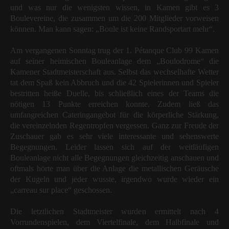
und was nur die wenigsten wissen, in Kamen gibt es 3
Boulevereine, die zusammen um die 200 Mitglieder vorweisen
können. Man kann sagen: „Boule ist keine Randsportart mehr“.
Am vergangenen Sonntag trug der 1. Pétanque Club 99 Kamen
auf seiner heimischen Bouleanlage dem „Boulodrome“ die
Kamener Stadtmeisterschaft aus. Selbst das wechselhafte Wetter
tat dem Spaß kein Abbruch und die 42 Spielerinnen und Spieler
bestritten heiße Duelle, bis schließlich eines der Teams die
nötigen 13 Punkte erreichen konnte. Zudem ließ das
umfangreichen Cateringangebot für die körperliche Stärkung,
die vereinzelnden Regentropfen vergessen. Ganz zur Freude der
Zuschauer gab es sehr viele interessante und sehenswerte
Begegnungen. Leider lassen sich auf der weitläufigen
Bouleanlage nicht alle Begegnungen gleichzeitig anschauen und
oftmals hörte man über die Anlage die metallischen Geräusche
der Kugeln und jeder wusste, irgendwo wurde wieder ein
„carreau sur place“ geschossen.
Die letztlichen Stadtmeister wurden ermittelt nach 4
Vorrundenspielen, dem Viertelfinale, dem Halbfinale und