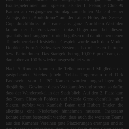
Boulespielerinnen und -spielern, als der 1. Pétanque Club 99
Kamen am vergangenen Sonntag zum dritten Mal auf seiner
Anlage, dem „Boulodrome“ auf der Lüner Höhe, den Seseke-
Cup durchführte. 56 Teams aus ganz Nordrhein-Westfalen
konnte der 1. Vorsitzende Tobias Ungermann bei diesem
qualitativ hochrangigen Turnier begrüßen und damit einen neuen
Teilnehmerrekord feststellen. Gespielt wurde nach dem Modus
Doublette Formée Schweizer System, also mit festen Partnern
bzw. Partnerinnen. Das Startgeld betrug 10,00 € pro Team, das
dann aber zu 100 % wieder ausgeschüttet wurde.
Nach 5 Runden konnten die Teilnehmer und Mitglieder des
gastgebenden Vereins jubeln. Tobias Ungermann und Dirk
Bodewein vom 1. PC Kamen wurden ungeschlagen die
diesjährigen Gewinner dieses Wettkampfes und sorgten so dafür,
dass der Wanderpokal in der Stadt blieb. Auf den 2. Platz kam
das Team Chistoph Pohlenz und Nicola Gross ebenfalls mit 5
Siegen, gefolgt von Kamlesh Bajan und Hubert Engler, die
allerdings eine Niederlage hinnehmen mussten. Insgesamt
konnte erfreut festgestellt werden, dass auch die weiteren Teams
aus den Kamener Vereinen gute Platzierungen errangen und so