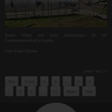
Bestes Wetter und beste Bedingungen für die
Landesmeisterschaft in Kamen.
Foto: Klaus Thomas
Seite 7 von 27
Start
Zurück
2
3
...
5
6
7
8
9
...
11
Weiter
Ende