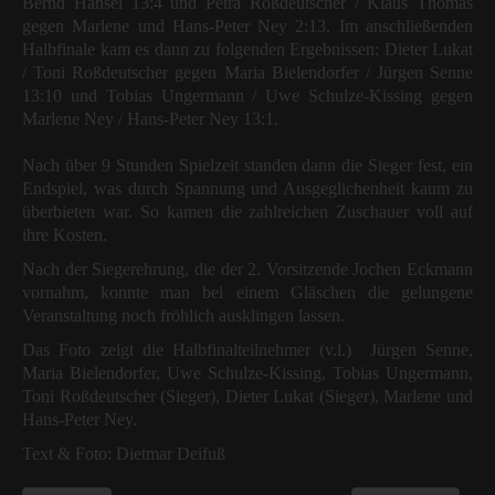
Bernd Hänsel 13:4 und Petra Roßdeutscher / Klaus Thomas
gegen Marlene und Hans-Peter Ney 2:13. Im anschließenden
Halbfinale kam es dann zu folgenden Ergebnissen: Dieter Lukat
/ Toni Roßdeutscher gegen Maria Bielendorfer / Jürgen Senne
13:10 und Tobias Ungermann / Uwe Schulze-Kissing gegen
Marlene Ney / Hans-Peter Ney 13:1.
Nach über 9 Stunden Spielzeit standen dann die Sieger fest, ein
Endspiel, was durch Spannung und Ausgeglichenheit kaum zu
überbieten war. So kamen die zahlreichen Zuschauer voll auf
ihre Kosten.
Nach der Siegerehrung, die der 2. Vorsitzende Jochen Eckmann
vornahm, konnte man bei einem Gläschen die gelungene
Veranstaltung noch fröhlich ausklingen lassen.
Das Foto zeigt die Halbfinalteilnehmer (v.l.)
Jürgen Senne,
Maria Bielendorfer, Uwe Schulze-Kissing, Tobias Ungermann,
Toni Roßdeutscher (Sieger), Dieter Lukat (Sieger), Marlene und
Hans-Peter Ney.
Text & Foto: Dietmar Deifuß