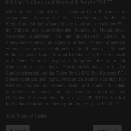
Michael Kulinna qualifiziert sich für die DM 55+
Mit 5 Spielern hatte sich der 1. Pétanque Club 99 Kamen am
vergangenen Samstag bei den Ausscheidungskämpfen in
Krefeld und Mülheim-Saarn für die Landesmeisterschaften 55+
im Triplette am darauffolgenden Sonntag in Neunkirchen-
Seelscheid qualifiziert. Da die qualifizierten Spieler in
Spielgemeinschaften mit Spielern anderer Vereine angetreten
waren, hier unsere erfolgreichen Qualifikanten: Michael
Kulinna, Gisbert Bauer, Hartmut Roßdeutscher, Peter Schauseil
und Peter Schmidt. Insgesamt kämpften dort dann 64
Mannschaften aus ganz Nordrhein-Westfalen um den
Landesmeistertitel und das Ticket für die DM. Die Kamener PC-
Spieler schlugen sich tapfer, letztendlich konnte sich aber nur
Michael Kulinna mit seinem Team und einem 10. Platz
durchsetzen und vertritt nun die Kamener Farben bei den
Deutschen Meisterschaften, die am 14./15.09.2019 in Ensdorf
im Saarland stattfinden. Hierzu gratulieren wir ganz herzlich!
Text: Reinhard Hasler
Zurück
Weiter